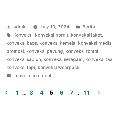
Posted
Posted
admin
July 10, 2024
Berita
by
Tags:
in
Konveksi
,
konveksi bordir
,
konveksi jaket
,
konveksi kaos
,
konveksi kemeja
,
konveksi media
promosi
,
konveksi payung
,
konveksi rompi
,
konveksi sablon
,
konveksi seragam
,
konveksi tas
,
konveksi topi
,
konveksi wearpack
on
Leave a comment
WA
0812
1
…
3
4
5
6
7
…
11
82
Posts
234
navigation
876
Konveksi