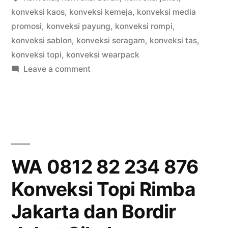
konveksi kaos
,
konveksi kemeja
,
konveksi media
promosi
,
konveksi payung
,
konveksi rompi
,
konveksi sablon
,
konveksi seragam
,
konveksi tas
,
konveksi topi
,
konveksi wearpack
on
Leave a comment
WA
0812
82
234
876
Konveksi
WA 0812 82 234 876
Topi
Konveksi Topi Rimba
Rimba
Jakarta
Jakarta dan Bordir
dan
Bordir