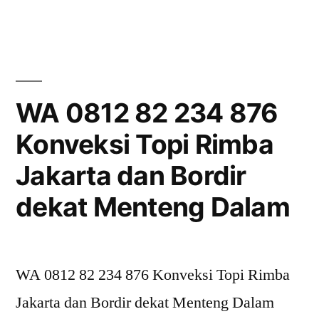
0815
995
6854
Vendor
Topi
WA 0812 82 234 876
Jakarta
Konveksi Topi Rimba
dan
Bordir
Jakarta dan Bordir
Komputer
dekat
dekat Menteng Dalam
Kramat
WA 0812 82 234 876 Konveksi Topi Rimba
Jakarta dan Bordir dekat Menteng Dalam