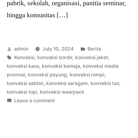
pabrik, sekolah, organisasi, panitia seminar,
hingga komunitas […]
Posted
Posted
admin
July 10, 2024
Berita
by
Tags:
in
Konveksi
,
konveksi bordir
,
konveksi jaket
,
konveksi kaos
,
konveksi kemeja
,
konveksi media
promosi
,
konveksi payung
,
konveksi rompi
,
konveksi sablon
,
konveksi seragam
,
konveksi tas
,
konveksi topi
,
konveksi wearpack
on
Leave a comment
WA
0812
82
234