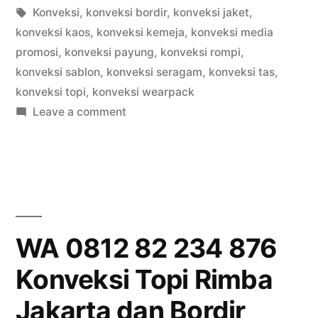
by
Tags:
in
Konveksi
,
konveksi bordir
,
konveksi jaket
,
konveksi kaos
,
konveksi kemeja
,
konveksi media
promosi
,
konveksi payung
,
konveksi rompi
,
konveksi sablon
,
konveksi seragam
,
konveksi tas
,
konveksi topi
,
konveksi wearpack
on
Leave a comment
WA
0812
82
234
876
Konveksi
WA 0812 82 234 876
Topi
Konveksi Topi Rimba
Rimba
Jakarta
Jakarta dan Bordir
dan