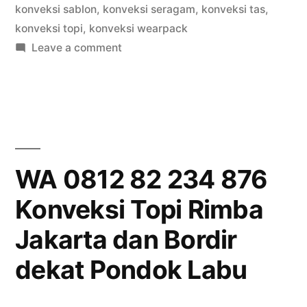
konveksi sablon
,
konveksi seragam
,
konveksi tas
,
konveksi topi
,
konveksi wearpack
on
Leave a comment
WA
0812
82
234
876
Konveksi
WA 0812 82 234 876
Topi
Konveksi Topi Rimba
Rimba
Jakarta
Jakarta dan Bordir
dan
Bordir
dekat Pondok Labu
dekat
Pejaten