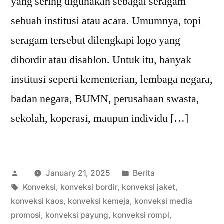
yang sering digunakan sebagai seragam
sebuah institusi atau acara. Umumnya, topi
seragam tersebut dilengkapi logo yang
dibordir atau disablon. Untuk itu, banyak
institusi seperti kementerian, lembaga negara,
badan negara, BUMN, perusahaan swasta,
sekolah, koperasi, maupun individu […]
Posted
Posted
January 21, 2025
Berita
by
Tags:
in
Konveksi
,
konveksi bordir
,
konveksi jaket
,
konveksi kaos
,
konveksi kemeja
,
konveksi media
promosi
,
konveksi payung
,
konveksi rompi
,