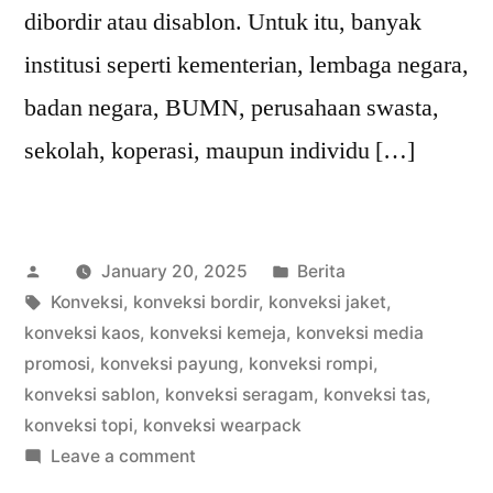
dibordir atau disablon. Untuk itu, banyak
institusi seperti kementerian, lembaga negara,
badan negara, BUMN, perusahaan swasta,
sekolah, koperasi, maupun individu […]
Posted
Posted
January 20, 2025
Berita
by
Tags:
in
Konveksi
,
konveksi bordir
,
konveksi jaket
,
konveksi kaos
,
konveksi kemeja
,
konveksi media
promosi
,
konveksi payung
,
konveksi rompi
,
konveksi sablon
,
konveksi seragam
,
konveksi tas
,
konveksi topi
,
konveksi wearpack
on
Leave a comment
WA