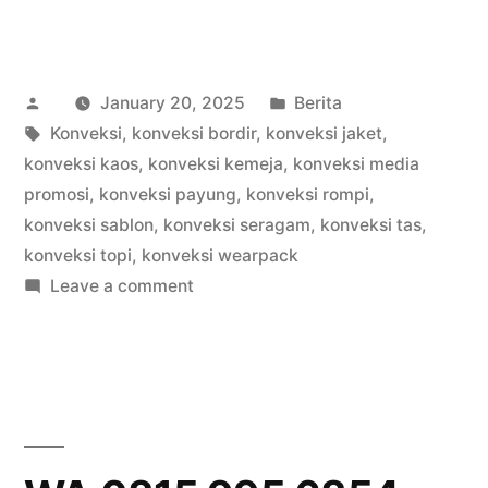
Posted
Posted
January 20, 2025
Berita
by
Tags:
in
Konveksi
,
konveksi bordir
,
konveksi jaket
,
konveksi kaos
,
konveksi kemeja
,
konveksi media
promosi
,
konveksi payung
,
konveksi rompi
,
konveksi sablon
,
konveksi seragam
,
konveksi tas
,
konveksi topi
,
konveksi wearpack
on
Leave a comment
WA
0815
995
6854
Vendor
Topi