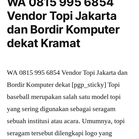
WA 0815 995 6854
Jakarta
Vendor Topi Jakarta
dan
Bordir
dan Bordir Komputer
Komputer
dekat
dekat Kramat
Gunung
Sahari
Utara
WA 0815 995 6854 Vendor Topi Jakarta dan
Bordir Komputer dekat [pgp_sticky] Topi
baseball merupakan salah satu model topi
yang sering digunakan sebagai seragam
sebuah institusi atau acara. Umumnya, topi
seragam tersebut dilengkapi logo yang