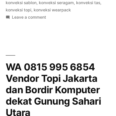
konveksi sablon
,
konveksi seragam
,
konveksi tas
,
konveksi topi
,
konveksi wearpack
on
Leave a comment
WA
0815
995
6854
Vendor
Topi
WA 0815 995 6854
Jakarta
Vendor Topi Jakarta
dan
Bordir
dan Bordir Komputer
Komputer
dekat
dekat Gunung Sahari
Cideng
Utara