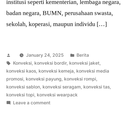
institusi seperti kementerian, lembaga negara,
badan negara, BUMN, perusahaan swasta,
sekolah, koperasi, maupun individu […]
Posted
Posted
January 24, 2025
Berita
by
Tags:
in
Konveksi
,
konveksi bordir
,
konveksi jaket
,
konveksi kaos
,
konveksi kemeja
,
konveksi media
promosi
,
konveksi payung
,
konveksi rompi
,
konveksi sablon
,
konveksi seragam
,
konveksi tas
,
konveksi topi
,
konveksi wearpack
on
Leave a comment
WA
0815
995