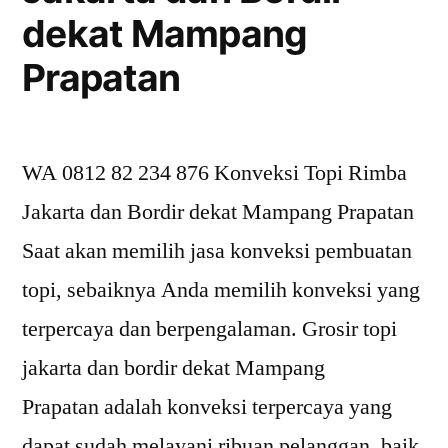
Bordir
dekat Mampang
dekat
Prapatan
Menteng
Dalam
WA 0812 82 234 876 Konveksi Topi Rimba
Jakarta dan Bordir dekat Mampang Prapatan
Saat akan memilih jasa konveksi pembuatan
topi, sebaiknya Anda memilih konveksi yang
terpercaya dan berpengalaman. Grosir topi
jakarta dan bordir dekat Mampang
Prapatan adalah konveksi terpercaya yang
dapat sudah melayani ribuan pelanggan, baik