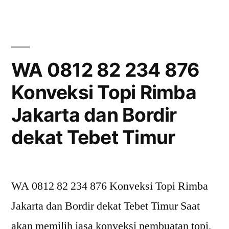
82
234
876
Konveksi
WA 0812 82 234 876
Topi
Konveksi Topi Rimba
Rimba
Jakarta
Jakarta dan Bordir
dan
Bordir
dekat Tebet Timur
dekat
Mampang
Prapatan
WA 0812 82 234 876 Konveksi Topi Rimba
Jakarta dan Bordir dekat Tebet Timur Saat
akan memilih jasa konveksi pembuatan topi,