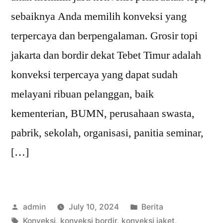
sebaiknya Anda memilih konveksi yang
terpercaya dan berpengalaman. Grosir topi
jakarta dan bordir dekat Tebet Timur adalah
konveksi terpercaya yang dapat sudah
melayani ribuan pelanggan, baik
kementerian, BUMN, perusahaan swasta,
pabrik, sekolah, organisasi, panitia seminar,
[…]
Posted
Posted
admin
July 10, 2024
Berita
by
Tags:
in
Konveksi
,
konveksi bordir
,
konveksi jaket
,