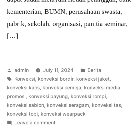
kementerian, BUMN, perusahaan swasta,
pabrik, sekolah, organisasi, panitia seminar,
[…]
Posted
Posted
admin
July 11, 2024
Berita
by
Tags:
in
Konveksi
,
konveksi bordir
,
konveksi jaket
,
konveksi kaos
,
konveksi kemeja
,
konveksi media
promosi
,
konveksi payung
,
konveksi rompi
,
konveksi sablon
,
konveksi seragam
,
konveksi tas
,
konveksi topi
,
konveksi wearpack
on
Leave a comment
WA
0812