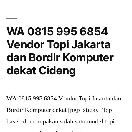
6854
Vendor
Topi
WA 0815 995 6854
Jakarta
Vendor Topi Jakarta
dan
Bordir
dan Bordir Komputer
Komputer
dekat
dekat Cideng
Rawasari
WA 0815 995 6854 Vendor Topi Jakarta dan
Bordir Komputer dekat [pgp_sticky] Topi
baseball merupakan salah satu model topi