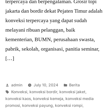
terpercaya dan berpengalaman. Grosir topi
jakarta dan bordir dekat Pejaten Timur adalah
konveksi terpercaya yang dapat sudah
melayani ribuan pelanggan, baik
kementerian, BUMN, perusahaan swasta,
pabrik, sekolah, organisasi, panitia seminar,
[…]
Posted
Posted
admin
July 10, 2024
Berita
by
Tags:
in
Konveksi
,
konveksi bordir
,
konveksi jaket
,
konveksi kaos
,
konveksi kemeja
,
konveksi media
promosi
,
konveksi payung
,
konveksi rompi
,