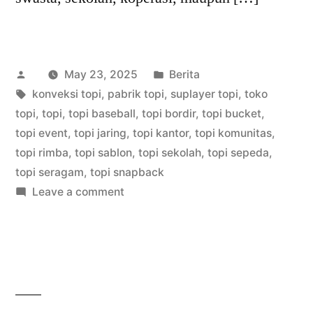
Posted
Posted
May 23, 2025
Berita
by
Tags:
in
konveksi topi
,
pabrik topi
,
suplayer topi
,
toko
topi
,
topi
,
topi baseball
,
topi bordir
,
topi bucket
,
topi event
,
topi jaring
,
topi kantor
,
topi komunitas
,
topi rimba
,
topi sablon
,
topi sekolah
,
topi sepeda
,
topi seragam
,
topi snapback
on
Leave a comment
Konveksi
Produksi
Topi
Murah
Jaya
Raya