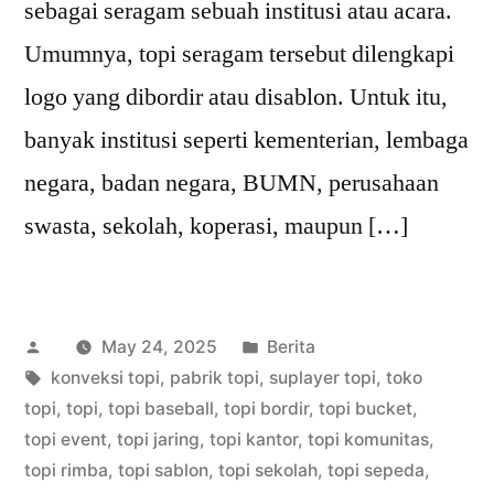
sebagai seragam sebuah institusi atau acara.
Umumnya, topi seragam tersebut dilengkapi
logo yang dibordir atau disablon. Untuk itu,
banyak institusi seperti kementerian, lembaga
negara, badan negara, BUMN, perusahaan
swasta, sekolah, koperasi, maupun […]
Posted
Posted
May 24, 2025
Berita
by
Tags:
in
konveksi topi
,
pabrik topi
,
suplayer topi
,
toko
topi
,
topi
,
topi baseball
,
topi bordir
,
topi bucket
,
topi event
,
topi jaring
,
topi kantor
,
topi komunitas
,
topi rimba
,
topi sablon
,
topi sekolah
,
topi sepeda
,