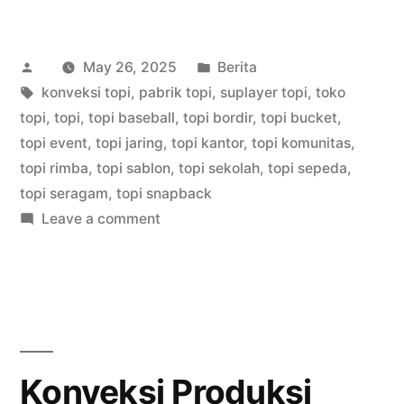
Posted
Posted
May 26, 2025
Berita
by
Tags:
in
konveksi topi
,
pabrik topi
,
suplayer topi
,
toko
topi
,
topi
,
topi baseball
,
topi bordir
,
topi bucket
,
topi event
,
topi jaring
,
topi kantor
,
topi komunitas
,
topi rimba
,
topi sablon
,
topi sekolah
,
topi sepeda
,
topi seragam
,
topi snapback
on
Leave a comment
Konveksi
Produksi
Topi
Murah
Jaya
Raya
Konveksi Produksi
DKI