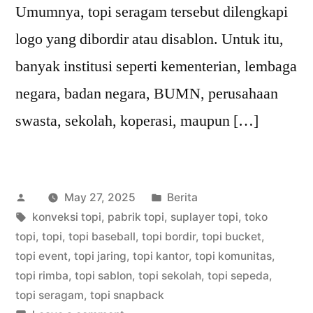
Umumnya, topi seragam tersebut dilengkapi
logo yang dibordir atau disablon. Untuk itu,
banyak institusi seperti kementerian, lembaga
negara, badan negara, BUMN, perusahaan
swasta, sekolah, koperasi, maupun […]
Posted
Posted
May 27, 2025
Berita
by
Tags:
in
konveksi topi
,
pabrik topi
,
suplayer topi
,
toko
topi
,
topi
,
topi baseball
,
topi bordir
,
topi bucket
,
topi event
,
topi jaring
,
topi kantor
,
topi komunitas
,
topi rimba
,
topi sablon
,
topi sekolah
,
topi sepeda
,
topi seragam
,
topi snapback