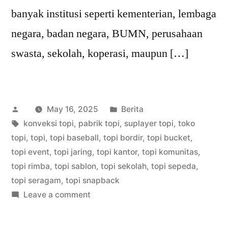
banyak institusi seperti kementerian, lembaga
negara, badan negara, BUMN, perusahaan
swasta, sekolah, koperasi, maupun […]
Posted
Posted
May 16, 2025
Berita
by
Tags:
in
konveksi topi
,
pabrik topi
,
suplayer topi
,
toko
topi
,
topi
,
topi baseball
,
topi bordir
,
topi bucket
,
topi event
,
topi jaring
,
topi kantor
,
topi komunitas
,
topi rimba
,
topi sablon
,
topi sekolah
,
topi sepeda
,
topi seragam
,
topi snapback
on
Leave a comment
Konveksi
Produksi