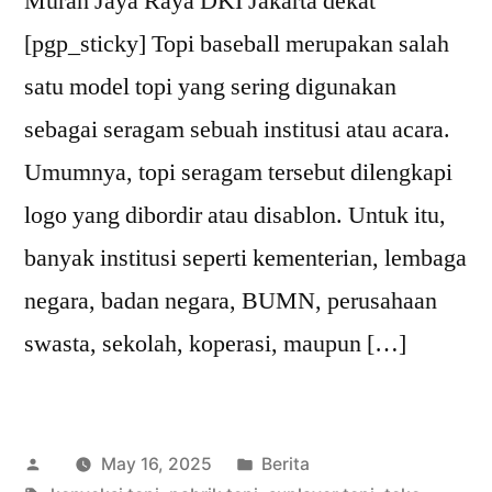
Murah Jaya Raya DKI Jakarta dekat
[pgp_sticky] Topi baseball merupakan salah
satu model topi yang sering digunakan
sebagai seragam sebuah institusi atau acara.
Umumnya, topi seragam tersebut dilengkapi
logo yang dibordir atau disablon. Untuk itu,
banyak institusi seperti kementerian, lembaga
negara, badan negara, BUMN, perusahaan
swasta, sekolah, koperasi, maupun […]
Posted
Posted
May 16, 2025
Berita