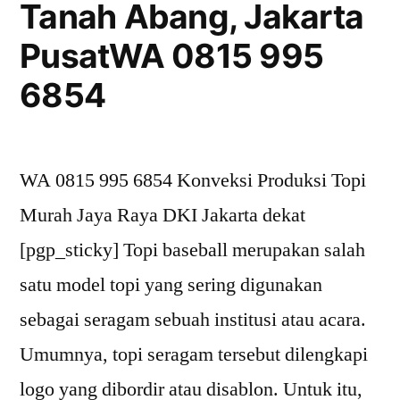
Gading,
Tanah Abang, Jakarta
Jakarta
PusatWA 0815 995
UtaraWA
0815
6854
995
6854
WA 0815 995 6854 Konveksi Produksi Topi
Murah Jaya Raya DKI Jakarta dekat
[pgp_sticky] Topi baseball merupakan salah
satu model topi yang sering digunakan
sebagai seragam sebuah institusi atau acara.
Umumnya, topi seragam tersebut dilengkapi
logo yang dibordir atau disablon. Untuk itu,