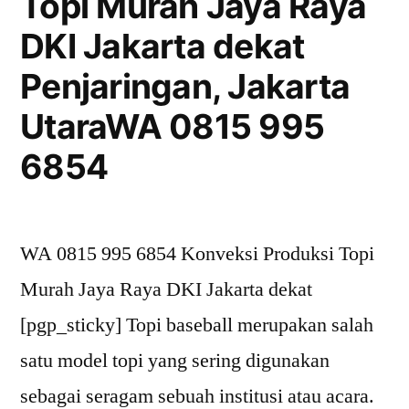
Topi Murah Jaya Raya
dekat
DKI Jakarta dekat
Kepulauan
Seribu
Penjaringan, Jakarta
Selatan,
UtaraWA 0815 995
Kepulauan
Seribu
6854
JakartaWA
0815
995
WA 0815 995 6854 Konveksi Produksi Topi
6854
Murah Jaya Raya DKI Jakarta dekat
[pgp_sticky] Topi baseball merupakan salah
satu model topi yang sering digunakan
sebagai seragam sebuah institusi atau acara.