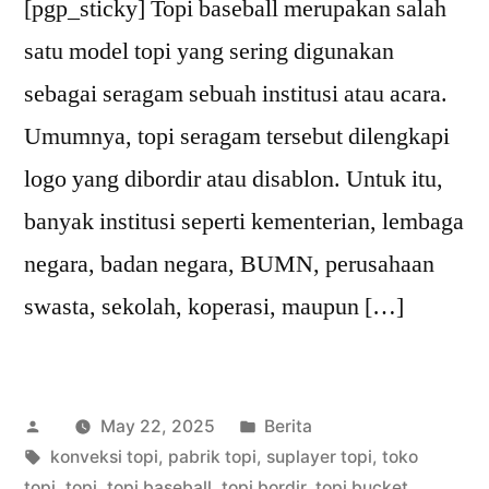
[pgp_sticky] Topi baseball merupakan salah
satu model topi yang sering digunakan
sebagai seragam sebuah institusi atau acara.
Umumnya, topi seragam tersebut dilengkapi
logo yang dibordir atau disablon. Untuk itu,
banyak institusi seperti kementerian, lembaga
negara, badan negara, BUMN, perusahaan
swasta, sekolah, koperasi, maupun […]
Posted
Posted
May 22, 2025
Berita
by
Tags:
in
konveksi topi
,
pabrik topi
,
suplayer topi
,
toko
topi
,
topi
,
topi baseball
,
topi bordir
,
topi bucket
,