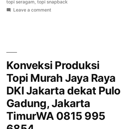
topi seragam
,
topi snapback
on
Leave a comment
Konveksi
Produksi
Topi
Murah
Jaya
Raya
Konveksi Produksi
DKI
Topi Murah Jaya Raya
Jakarta
dekat
DKI Jakarta dekat Pulo
Johar
Baru,
Gadung, Jakarta
Jakarta
TimurWA 0815 995
PusatWA
0815
6854