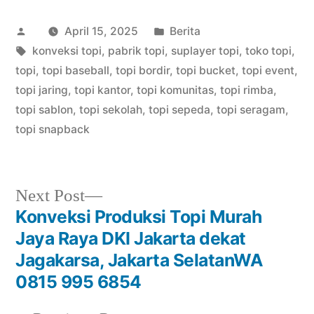
Posted
Posted
April 15, 2025
Berita
by
Tags:
in
konveksi topi
,
pabrik topi
,
suplayer topi
,
toko topi
,
topi
,
topi baseball
,
topi bordir
,
topi bucket
,
topi event
,
topi jaring
,
topi kantor
,
topi komunitas
,
topi rimba
,
topi sablon
,
topi sekolah
,
topi sepeda
,
topi seragam
,
topi snapback
Next
Next Post
post:
Konveksi Produksi Topi Murah
Post
Jaya Raya DKI Jakarta dekat
navigation
Jagakarsa, Jakarta SelatanWA
0815 995 6854